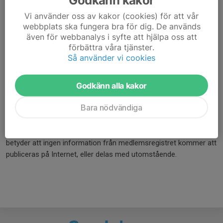
samtliga namn och personnummer.
Vi använder oss av kakor (cookies) för att vår
Du kan också lösa medlemskapet på skjutbanan.
webbplats ska fungera bra för dig. De används
även för webbanalys i syfte att hjälpa oss att
Följande medlemsnivåer finns
förbättra våra tjänster.
Så använder vi cookies
Junior 100 kr - enskild medlem upp till och med 20 år
Vuxen 300 kr - enskild medlem över 20 år
Godkänn alla kakor
Familj 400 kr - en eller två vuxna, och alla barn på en adress
Bara nödvändiga
Som medlem godkänner du att lämnade uppgifter
databehandlas inom klubbens verksamhet enligt PUL. Detta
betyder att ingen information från medlemsregistret kommer att
publiceras på Internet, eller delas med utomstående.