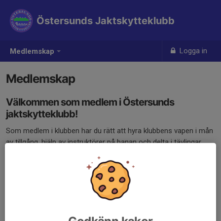
Östersunds Jaktskytteklubb
Logga in
Medlemskap
Medlemskap
Välkommen som medlem i Östersunds
jaktskytteklubb!
Som medlem i klubben har du rätt att hyra klubbens vapen i mån
av tillgång, hjälp av instruktörer på banan och delta i tävlingar
och aktiviteter. Du får inbjudan till årsmötet med rösträtt.
Medlemskap är ett krav från polisen och ett försäkringsvillkor.
Enklaste sättet att bli medlem är att maila ditt namn och
personnummer till
jaktskytte@gmail.com
så lägger vi till dig som
medlem och fakturerar avgiften. Vill du ha med familjen, tag med
Godkänn kakor