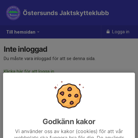
Östersunds Jaktskytteklubb
Logga in
Till hemsidan
Inte inloggad
Du måste vara inloggad för att se denna sida.
Klicka här för att logga in
Godkänn kakor
Vi använder oss av kakor (cookies) för att vår
webbplats ska fungera bra för dig. De används