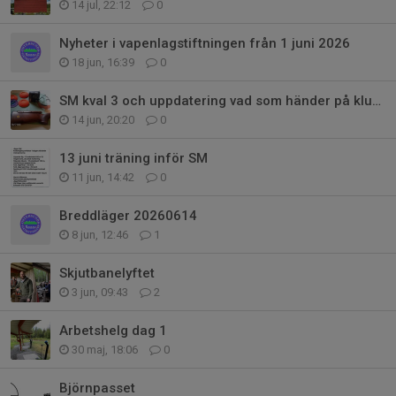
14 jul, 22:12
0
Nyheter i vapenlagstiftningen från 1 juni 2026
18 jun, 16:39
0
SM kval 3 och uppdatering vad som händer på klubben.
14 jun, 20:20
0
13 juni träning inför SM
11 jun, 14:42
0
Breddläger 20260614
8 jun, 12:46
1
Skjutbanelyftet
3 jun, 09:43
2
Arbetshelg dag 1
30 maj, 18:06
0
Björnpasset