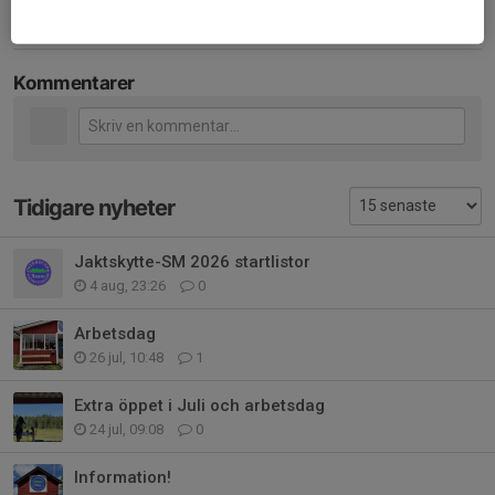
Kommentarer
Tidigare nyheter
Jaktskytte-SM 2026 startlistor
4 aug, 23:26
0
Arbetsdag
26 jul, 10:48
1
Extra öppet i Juli och arbetsdag
24 jul, 09:08
0
Information!