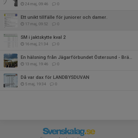
24 maj, 09:46
0
Ett unikt tillfälle för juniorer och damer.
17 maj, 09:52
0
SM i jaktskytte kval 2
16 maj, 21:34
0
En hälsning från Jägarförbundet Östersund - Bräcke
13 maj, 19:46
0
Då var dax för LANDBYSDUVAN
5 maj, 19:34
0