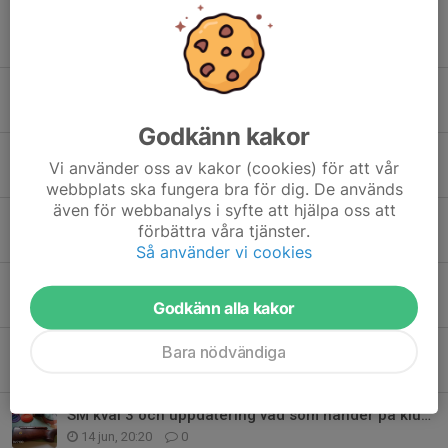
Tidigare nyheter
Jaktskytte-SM 2026 startlistor
4 aug, 23:26
0
Godkänn kakor
Arbetsdag
Vi använder oss av kakor (cookies) för att vår
26 jul, 10:48
1
webbplats ska fungera bra för dig. De används
även för webbanalys i syfte att hjälpa oss att
Extra öppet i Juli och arbetsdag
förbättra våra tjänster.
24 jul, 09:08
0
Så använder vi cookies
Information!
Godkänn alla kakor
14 jul, 22:12
0
Nyheter i vapenlagstiftningen från 1 juni 2026
Bara nödvändiga
18 jun, 16:39
0
SM kval 3 och uppdatering vad som händer på klubben.
14 jun, 20:20
0