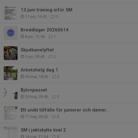
13 juni träning inför SM
11 jun, 14:42
0
Breddläger 20260614
8 jun, 12:46
1
Skjutbanelyftet
3 jun, 09:43
2
Arbetshelg dag 1
30 maj, 18:06
0
Björnpasset
24 maj, 09:46
0
Ett unikt tillfälle för juniorer och damer.
17 maj, 09:52
0
SM i jaktskytte kval 2
16 maj, 21:34
0