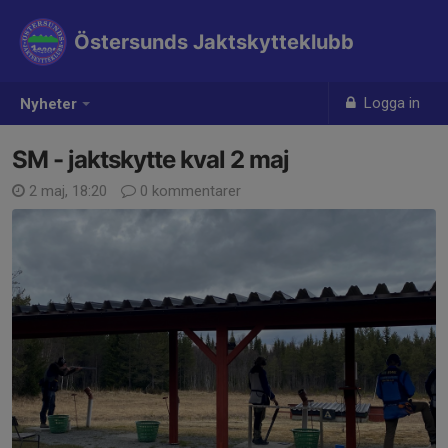
Östersunds Jaktskytteklubb
Logga in
Nyheter
SM - jaktskytte kval 2 maj
2 maj, 18:20
0 kommentarer