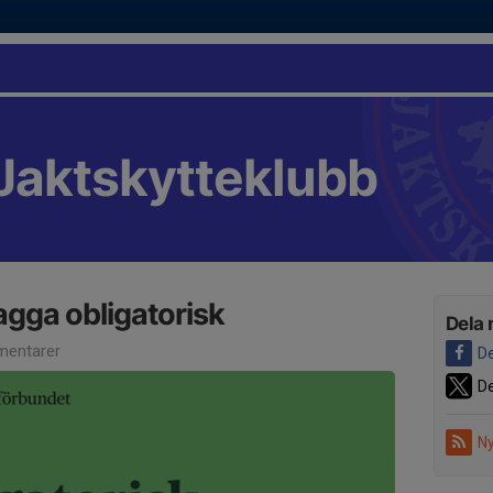
Jaktskytteklubb
agga obligatorisk
Dela 
entarer
De
De
Ny