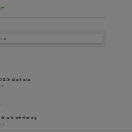
.se
2026 startlistor
0
1
Juli och arbetsdag
0