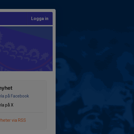
Logga in
nyhet
la på Facebook
la på X
heter via RSS