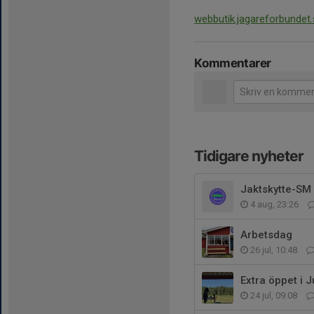
webbutik.jagareforbundet
Kommentarer
Tidigare nyheter
Jaktskytte-SM 
4 aug, 23:26
Arbetsdag
26 jul, 10:48
Extra öppet i 
24 jul, 09:08