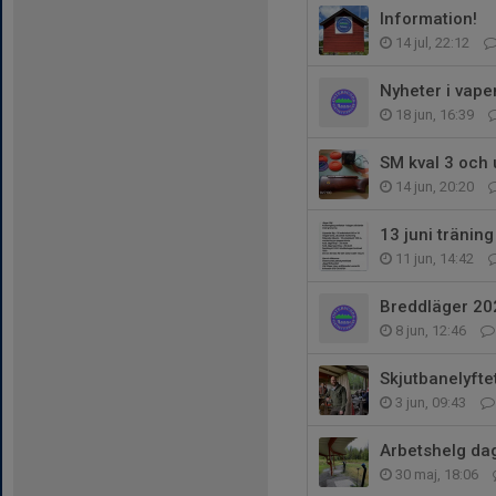
Information!
14 jul, 22:12
Nyheter i vape
18 jun, 16:39
SM kval 3 och
14 jun, 20:20
13 juni träning
11 jun, 14:42
Breddläger 2
8 jun, 12:46
Skjutbanelyfte
3 jun, 09:43
Arbetshelg da
30 maj, 18:06