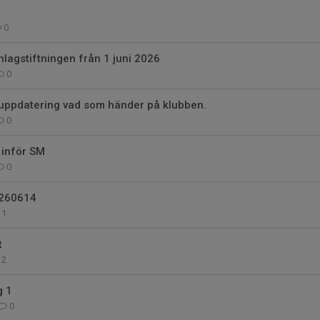
0
nlagstiftningen från 1 juni 2026
0
 uppdatering vad som händer på klubben.
0
 inför SM
0
0260614
1
t
2
g 1
0