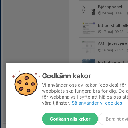
Björnpasset
24 maj, 09:46
Ett unikt tillfä
17 maj, 09:52
SM i jaktskytte
16 maj, 21:34
En hälsning f
13 maj, 19:46
Godkänn kakor
Då var dax f
Vi använder oss av kakor (cookies) för 
5 maj, 19:34
webbplats ska fungera bra för dig. De
för webbanalys i syfte att hjälpa oss at
våra tjänster.
Så använder vi cookies
Godkänn alla kakor
Bara nödv