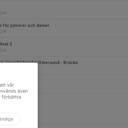
0
lle för juniorer och damer.
0
 kval 2
0
rån Jägarförbundet Östersund - Bräcke
0
ör LANDBYSDUVAN
att vår
0
 används även
t förbättra
ändiga